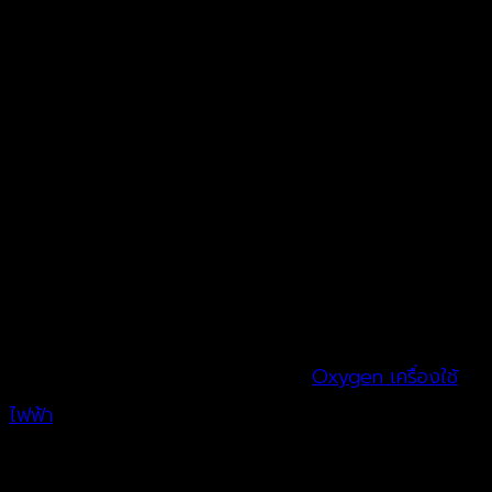
12
ธ.ค.
การหาไอเดียในโอกาศพิเศษสำหรับซื้อของขวัญเครื่องใช้ไฟฟ้า
เพื่อมอบให้กับคนพิเศษ การให้ของขวัญเครื่องใช้ไฟฟ้าเป็นอีก
หนึ่งไอเดียที่เก๋ไก๋อีกอย่างหนึ่งในโอกาศต่างๆ เพราะเป็นเครื่อง
มือที่ทำให้การใช้งานในชีวิตประจำวันนั้นง่ายยิ่งขึ้น และนำไปใช้
ประโยชน์ได้โดยไม่สูญเปล่า ทางแบรนด์
Oxygen เครื่องใช้
ไฟฟ้า
มีสินค้าให้เลือกมากมายที่เหมาะเป็นของขวัญเก๋ไก๋