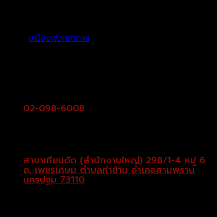
สภาพอากาศของประเทศไทยนั้นปฏิเสธไม่ได้ว่ามีฝุ่นอยู่ในสภาพ
อากาศ
เครื่องฟอกอากาศ
ที่ทำให้อากาศในบริเวณพื้นที่รอบๆตัว
เครื่องมีอากาศที่ดีขึ้น เป็นตัวเลือกของขวัญเครื่องใช้ไฟฟ้าที่
แนะนำอย่างนึ่ง เพื่อคนที่คุณรักและสุขภาพที่ดีมากยิ่งขึ้น
02-098-6008
สาขาเทียนดัด (สำนักงานใหญ่) 298/1-4 หมู่ 6
ถ. เพชรเกษม ตำบลท่าข้าม อำเภอสามพราน
นครปฐม 73110