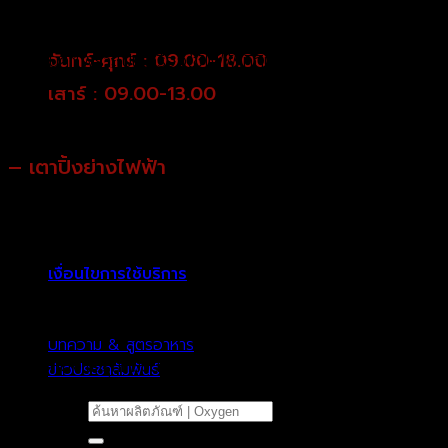
แม่บ้านเป็นอย่างมาก แต่การเลือกเตารีดไฟฟ้านั้นต้องดูคุณภาพ
จันทร์-ศุกร์ : 09.00-18.00
ของสินค้าเพราะเป็นเครื่องใช้ไฟฟ้าที่กินพลังงานไฟมาก
เสาร์ : 09.00-13.00
– เตาปิ้งย่างไฟฟ้า
เอาละมาถึงสายชอบกิน หมูกะทะหรือชาบู ของคนชอบสังสรรค์
เพื่อมื้ออาหารสุดพิเศษกับสมาชิกครอบครัวหรือคนที่คุณรักได้
เงื่อนไขการใช้บริการ
อย่างเอร็ดอร่อย เตาปิ้งย่างนั้นเหมาะเป็นของขวัญให้กับทุก
ครอบครัว ทางแบรนด์ Oxygen มีเตาปิ้งย่างไฟฟ้าหลากหลาย
บทความ & สูตรอาหาร
ให้เลือกตั้งแต่รุ่นที่มีขนาดเล็กไปยังขนาดใหญ่
ข่าวประชาสัมพันธ์
ค้นหา: