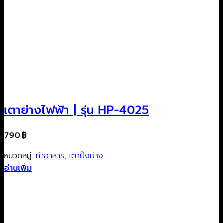
เตาย่างไฟฟ้า | รุ่น HP-4025
790
฿
หมวดหมู่:
ทำอาหาร
,
เตาปิ้งย่าง
อ่านเพิ่ม