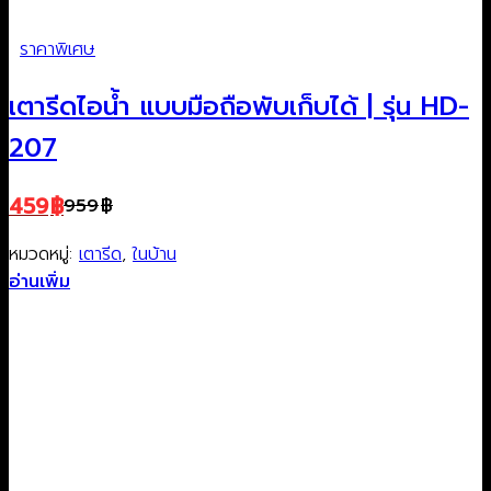
ราคาพิเศษ
เตารีดไอน้ำ แบบมือถือพับเก็บได้ | รุ่น HD-
207
459
฿
959
฿
Original
Current
price
price
หมวดหมู่:
เตารีด
,
ในบ้าน
was:
is:
อ่านเพิ่ม
959฿.
459฿.