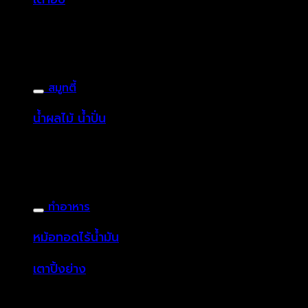
สมูทตี้
น้ำผลไม้ น้ำปั่น
ทำอาหาร
หม้อทอดไร้น้ำมัน
เตาปิ้งย่าง