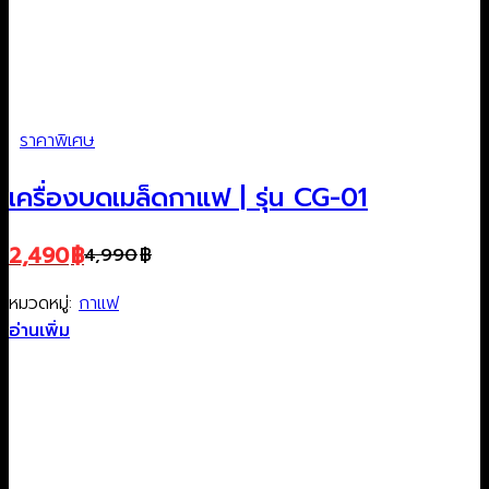
ราคาพิเศษ
เครื่องบดเมล็ดกาแฟ | รุ่น CG-01
2,490
฿
4,990
฿
Original
Current
price
price
หมวดหมู่:
กาแฟ
was:
is:
อ่านเพิ่ม
4,990฿.
2,490฿.