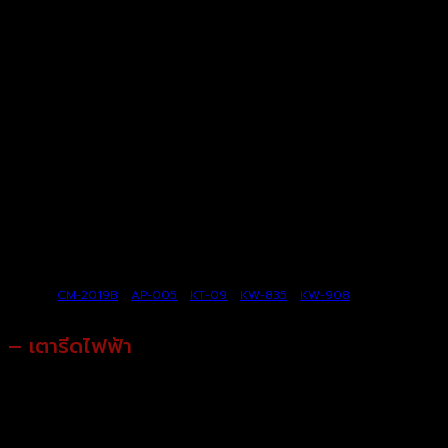
รูปสินค้า
CM-2019B
|
AP-005
|
KT-09
|
KW-835
|
KW-908
– เตารีดไฟฟ้า
การเลือกเตารีดไฟฟ้าอาจเป็นของขวัญ อาจจะต้องสังเกตุ
พฤติกรรมหรืออาจจะเหมาะเป็นของขวัญเครื่องใช้ไฟฟ้าสำหรับ