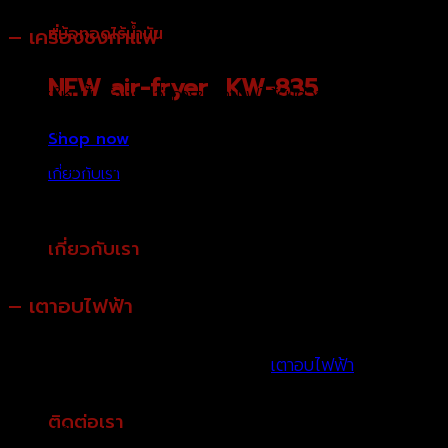
– เครื่องชงกาแฟ
หม้อทอดไร้น้ำมัน
NEW air-fryer KW-835
ในสมัยใหม่นั้นต้องยกว่าการชงกาแฟได้รับความนิยมมากยิ่งขึ้น
เหมาะกับคนที่นิยมหลงใหลในการกินกาแฟเป็นอย่างมาก อาจเป็น
Shop now
ของขวัญที่เก๋ไก๋ ไลฟ์สไตล์ในระดับนึ่งเพื่อคนที่คุณจะมอบของ
เกี่ยวกับเรา
ขวัญเครื่องใช้ไฟฟ้าในโอกาศพิเศษสัหรับคนพิเศษของคุณ
เกี่ยวกับเรา
มอบความสะดวกสบายด้วยการใช้เครื่องครัวเครื่องใช้
– เตาอบไฟฟ้า
ไฟฟ้า OXYGEN ให้กับทุกครัวเรือน
oxygenth.com
แบรนด์
OXYGEN
โดย บจก.เค พี กลม
ถ้าจะมอบของขวัญเครื่องใช้ไฟฟ้าเป็น
เตาอบไฟฟ้า
เครื่องมือที่
กิจ อินเตอร์เทรด
ทำขนมหรือกิจกรรมต่างๆในการปรุงอาหารในรูปแบบอบ เมนู
ติดต่อเรา
ต่างๆที่ทำยังฝึกความมีสมาธิและความอดทน เตาอบไฟฟ้าจึงเป็น