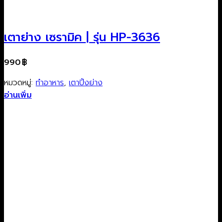
เตาย่าง เซรามิค | รุ่น HP-3636
990
฿
หมวดหมู่:
ทำอาหาร
,
เตาปิ้งย่าง
อ่านเพิ่ม