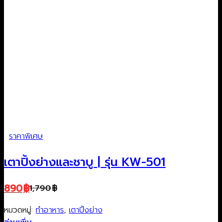
ราคาพิเศษ
เตาปิ้งย่างและชาบู | รุ่น KW-501
890
฿
1,790
฿
Original
Current
price
price
หมวดหมู่:
ทำอาหาร
,
เตาปิ้งย่าง
was:
is: