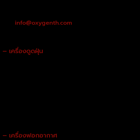
ไอเดียของขวัญอีกชิ้นหนึ่งที่น่าสนใจเลยทีเดียวสำหรับคนชอบทำ
อาหาร
info@oxygenth.com
– เครื่องดูดฝุ่น
มาเป็นเครื่องใช้ไฟฟ้า ที่นำไปใช้ในการทำความสะอาจหรือขจัดสิ่ง
สกปรก เครื่องดูดฝุ่นการนำไปเป็นของขวัญที่ดีอย่างนึ่งเพราะ
เป็นประโยชน์มากๆ การเลือกเครื่องดูดฝุ่นเป็นของขวัญเป็นตัว
เลือกนึ่งที่ดี
– เครื่องฟอกอากาศ