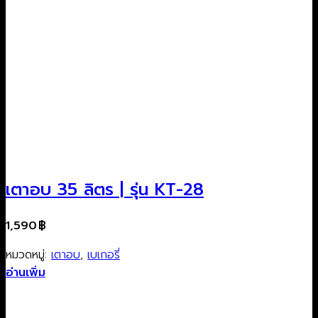
เตาอบ 35 ลิตร | รุ่น KT-28
1,590
฿
หมวดหมู่:
เตาอบ
,
เบเกอรี่
อ่านเพิ่ม