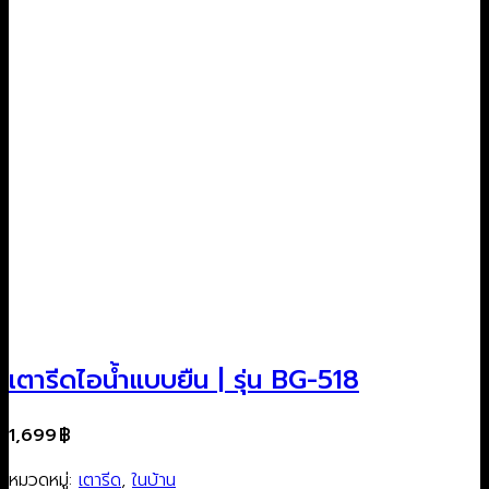
เตารีดไอน้ำแบบยืน | รุ่น BG-518
1,699
฿
หมวดหมู่:
เตารีด
,
ในบ้าน