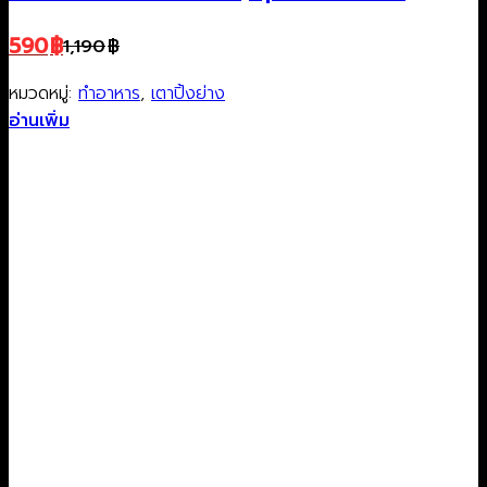
590
฿
1,190
฿
Original
Current
price
price
หมวดหมู่:
ทำอาหาร
,
เตาปิ้งย่าง
was:
is:
อ่านเพิ่ม
1,190฿.
590฿.