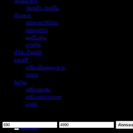
ถนอมอาหาร
(12)
ตู้แช่แข็ง ตู้แช่เย็น
(12)
ทำอาหาร
(35)
หม้อทอดไร้น้ำมัน
(5)
หม้อหุงข้าว
(4)
เตาปิ้งย่าง
(14)
เตาแก๊ส
(7)
น้ำปั่น น้ำผลไม้
(2)
เบเกอรี่
(17)
เครื่องปั่นผสมอาหาร
(5)
เตาอบ
(11)
ในบ้าน
(22)
เครื่องดูดฝุ่น
(9)
เครื่องฟอกอากาศ
(5)
เตารีด
(8)
กรองตามราคา
ราคา
ราคา
คัดกรอ
เบอเกอรี่
ต่ำ
สูงสุด
ราคาพิเศษ