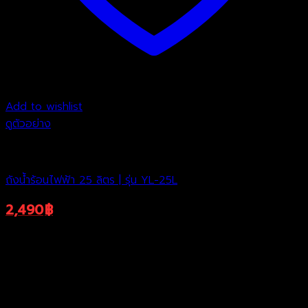
Add to wishlist
ดูตัวอย่าง
ถังต้มน้ำไฟฟ้า
ถังน้ำร้อนไฟฟ้า 25 ลิตร | รุ่น YL-25L
2,490
฿
4,790
฿
Original
Current
ราคาพิเศษ
price
price
was:
is:
4,790฿.
2,490฿.