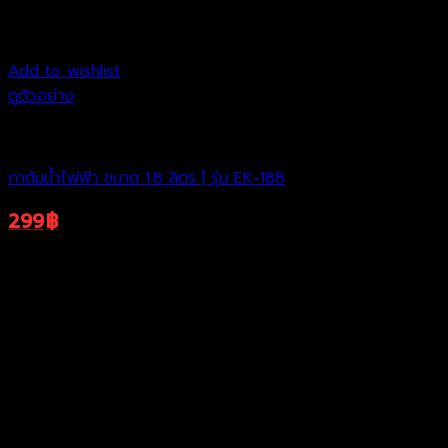
Add to wishlist
ดูตัวอย่าง
ถังต้มน้ำไฟฟ้า
กาต้มน้ำไฟฟ้า ขนาด 1.8 ลิตร | รุ่น EK-188
299
฿
599
฿
Original
Current
ราคาพิเศษ
price
price
was:
is:
599฿.
299฿.