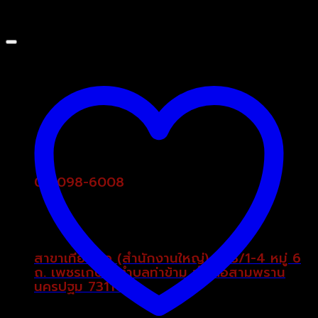
02-098-6008
สาขาเทียนดัด (สำนักงานใหญ่) 298/1-4 หมู่ 6
ถ. เพชรเกษม ตำบลท่าข้าม อำเภอสามพราน
นครปฐม 73110