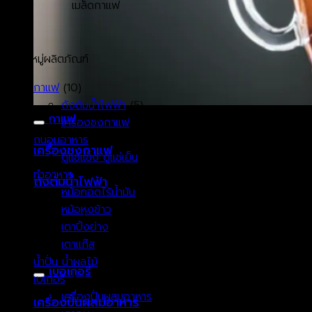
เมล็ดกาแฟ
หมวดหมู่ผลิตภัณฑ์
กาแฟ
(10)
ถังต้มน้ำไฟฟ้า
(5)
กาแฟ
เครื่องชงกาแฟ
(4)
ถนอมอาหาร
(12)
เครื่องชงกาแฟ
ตู้แช่แข็ง ตู้แช่เย็น
(12)
ทำอาหาร
(35)
ถังต้มน้ำไฟฟ้า
หม้อทอดไร้น้ำมัน
(5)
หม้อหุงข้าว
(4)
เตาปิ้งย่าง
(14)
เตาแก๊ส
(7)
น้ำปั่น น้ำผลไม้
(2)
เบอเกอรี่
เบเกอรี่
(17)
เครื่องปั่นผสมอาหาร
(5)
เครื่องปั่นผสมอาหาร