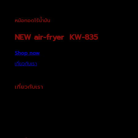
หม้อทอดไร้น้ำมัน
NEW air-fryer KW-835
Shop now
เกี่ยวกับเรา
เกี่ยวกับเรา
มอบความสะดวกสบายด้วยการใช้เครื่องครัวเครื่องใช้
ไฟฟ้า OXYGEN ให้กับทุกครัวเรือน
oxygenth.com
แบรนด์
OXYGEN
โดย บจก.เค พี กลม
กิจ อินเตอร์เทรด