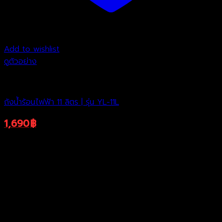
Add to wishlist
ดูตัวอย่าง
ถังต้มน้ำไฟฟ้า
ถังน้ำร้อนไฟฟ้า 11 ลิตร | รุ่น YL-11L
1,690
฿
3,190
฿
Original
Current
ราคาพิเศษ
price
price
was:
is:
3,190฿.
1,690฿.