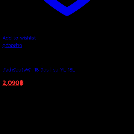
Add to wishlist
ดูตัวอย่าง
ถังต้มน้ำไฟฟ้า
ถังน้ำร้อนไฟฟ้า 18 ลิตร | รุ่น YL-18L
2,090
฿
3,990
฿
Original
Current
ราคาพิเศษ
price
price
was:
is:
3,990฿.
2,090฿.