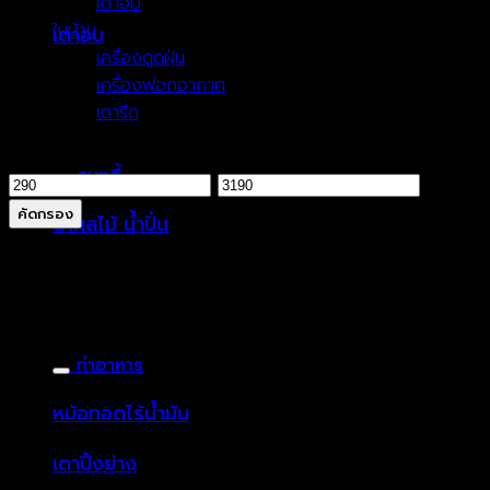
เตาอบ
(11)
ในบ้าน
(22)
เตาอบ
เครื่องดูดฝุ่น
(9)
เครื่องฟอกอากาศ
(5)
เตารีด
(8)
กรองตามราคา
สมูทตี้
ราคา
ราคา
ต่ำ
สูงสุด
คัดกรอง
น้ำผลไม้ น้ำปั่น
สุด
ราคาพิเศษ
ทำอาหาร
หม้อทอดไร้น้ำมัน
เตาปิ้งย่าง