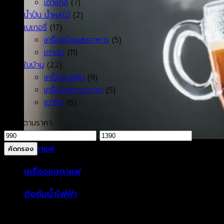
เตาแก๊ส
(7)
น้ำปั่น น้ำผลไม้
(2)
เบเกอรี่
(17)
เครื่องปั่นผสมอาหาร
(5)
เตาอบ
(11)
ในบ้าน
(22)
เครื่องดูดฝุ่น
(9)
เครื่องฟอกอากาศ
(5)
เตารีด
(8)
กรองตามราคา
ราคา
ราคา
ต่ำ
สูงสุด
กาแฟ
คัดกรอง
สุด
ราคาพิเศษ
เครื่องชงกาแฟ
ถังต้มน้ำไฟฟ้า