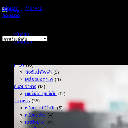
หน้าหลัก
>
ทำอาหาร
>
หม้อทอดไร้น้ำมัน
คัดกรอง
Showing all 5 results
หน้าหลัก
ผลิตภัณฑ์
หมวดหมู่ผลิตภัณฑ์
กาแฟ
(10)
ถังต้มน้ำไฟฟ้า
(5)
เครื่องชงกาแฟ
(4)
ถนอมอาหาร
(12)
ตู้แช่แข็ง ตู้แช่เย็น
(12)
ทำอาหาร
(35)
หม้อทอดไร้น้ำมัน
(5)
หม้อหุงข้าว
(4)
เตาปิ้งย่าง
(14)