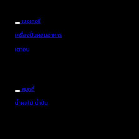
เบอเกอรี่
เครื่องปั่นผสมอาหาร
เตาอบ
สมูทตี้
น้ำผลไม้ น้ำปั่น