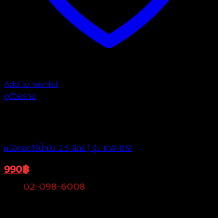
Add to wishlist
ดูตัวอย่าง
สินค้าหมดแล้ว
หม้อทอดไร้น้ำมัน
หม้อทอดไร้น้ำมัน 2.5 ลิตร | รุ่น KW-819
990
฿
1,990
฿
Original
Current
ราคาพิเศษ
02-098-6008
price
price
was:
is:
1,990฿.
990฿.