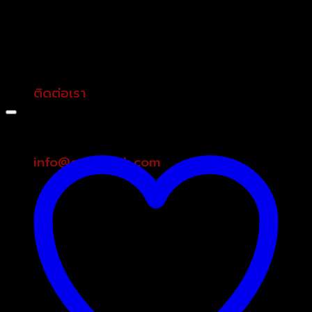
มอบความสะดวกสบายด้วยการใช้เครื่องครัวเครื่องใช้
ไฟฟ้า OXYGEN ให้กับทุกครัวเรือน
oxygenth.com
แบรนด์
OXYGEN
โดย บจก.เค พี กลม
กิจ อินเตอร์เทรด
ติดต่อเรา
info@oxygenth.com