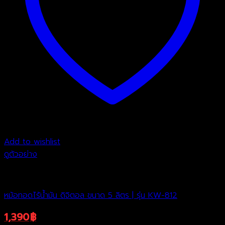
Add to wishlist
ดูตัวอย่าง
หม้อทอดไร้น้ำมัน
หม้อทอดไร้น้ำมัน ดิจิตอล ขนาด 5 ลิตร | รุ่น KW-812
1,390
฿
2,790
฿
Original
Current