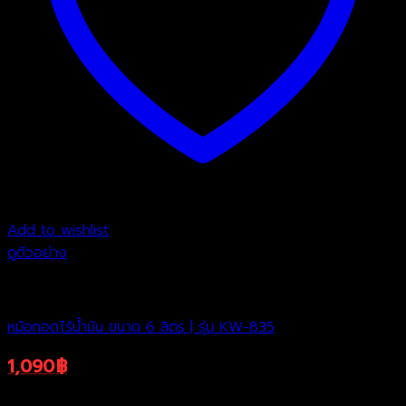
Add to wishlist
ดูตัวอย่าง
หม้อทอดไร้น้ำมัน
หม้อทอดไร้น้ำมัน ขนาด 6 ลิตร | รุ่น KW-835
1,090
฿
2,190
฿
Original
Current
ราคาพิเศษ
price
price