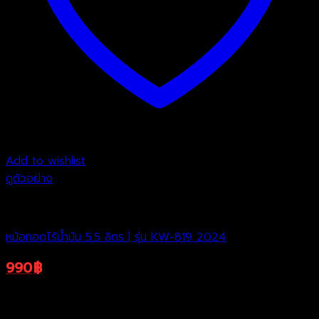
Add to wishlist
ดูตัวอย่าง
หม้อทอดไร้น้ำมัน
หม้อทอดไร้น้ำมัน 5.5 ลิตร | รุ่น KW-819 2024
990
฿
2,190
฿
Original
Current
ราคาพิเศษ
price
price
was:
is: