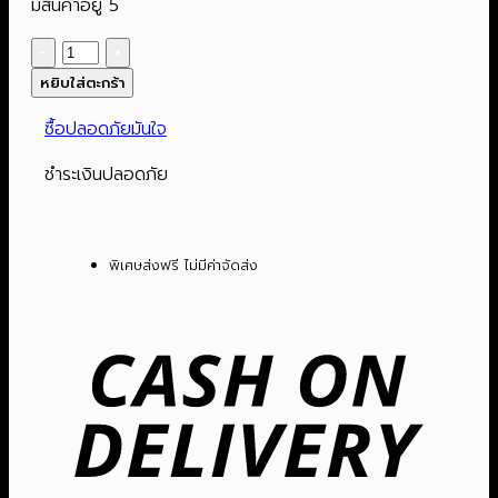
มีสินค้าอยู่ 5
was:
is:
จำนวน
2,190฿.
1,090฿.
หม้อ
หยิบใส่ตะกร้า
ทอด
ซื้อปลอดภัยมันใจ
ไร้
น้ำมัน
ชำระเงินปลอดภัย
ขนาด
6
ลิตร
พิเศษส่งฟรี ไม่มีค่าจัดส่ง
|
รุ่น
Cas
KW-
On
835
Del
ชิ้น