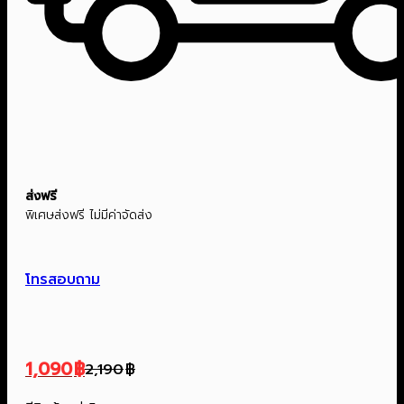
ส่งฟรี
พิเศษส่งฟรี ไม่มีค่าจัดส่ง
โทรสอบถาม
1,090
฿
2,190
฿
Original
Current
price
price