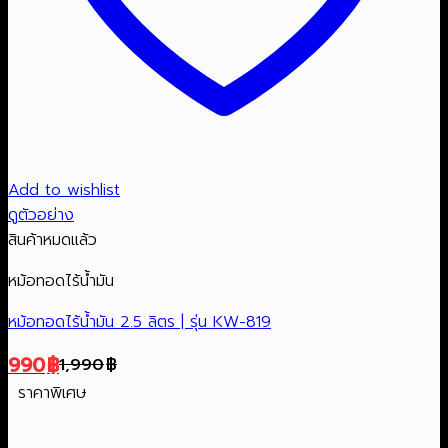
Add to wishlist
ดูตัวอย่าง
สินค้าหมดแล้ว
หม้อทอดไร้น้ำมัน
หม้อทอดไร้น้ำมัน 2.5 ลิตร | รุ่น KW-819
990
฿
1,990
฿
Original
Current
ราคาพิเศษ
price
price
was:
is: