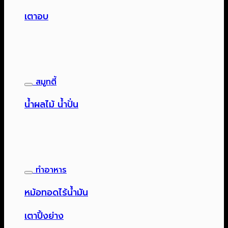
เตาอบ
สมูทตี้
น้ำผลไม้ น้ำปั่น
ทำอาหาร
หม้อทอดไร้น้ำมัน
เตาปิ้งย่าง