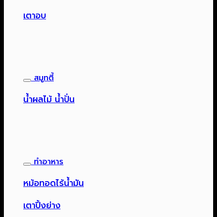
เตาอบ
สมูทตี้
น้ำผลไม้ น้ำปั่น
ทำอาหาร
หม้อทอดไร้น้ำมัน
เตาปิ้งย่าง