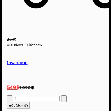
ส่งฟรี
พิเศษส่งฟรี ไม่มีค่าจัดส่ง
โทรสอบถาม
549
฿
1,090
฿
Original
Current
price
price
จำนวน
was:
is:
หม้อ
หยิบใส่ตะกร้า
1,090฿.
549฿.
หุง