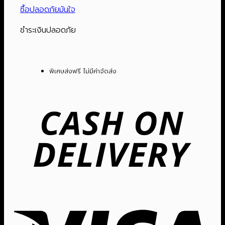
ซื้อปลอดภัยมันใจ
ข้าว
หม้อ
ชำระเงินปลอดภัย
ใน
เคลือบ
Non
พิเศษส่งฟรี ไม่มีค่าจัดส่ง
Stick
ขนาด
Cas
1.8
On
ลิตร
Del
รุ่น
|
RC-
192
ชิ้น
Vis