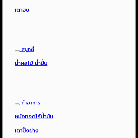
เตาอบ
สมูทตี้
น้ำผลไม้ น้ำปั่น
ทำอาหาร
หม้อทอดไร้น้ำมัน
เตาปิ้งย่าง