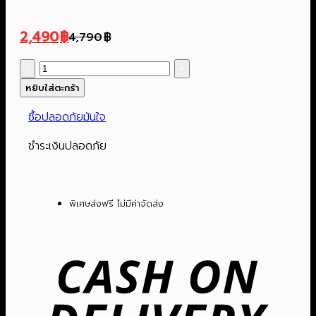
2,490
฿
4,790
฿
Original
Current
price
price
จำนวน
was:
is:
ถัง
หยิบใส่ตะกร้า
4,790฿.
2,490฿.
น้ำ
ซื้อปลอดภัยมันใจ
ร้อน
ไฟฟ้า
ชำระเงินปลอดภัย
25
ลิตร
|
พิเศษส่งฟรี ไม่มีค่าจัดส่ง
รุ่น
YL-
Cas
25L
On
ชิ้น
Del