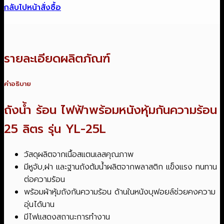
กลับไปหน้าสั่งซื้อ
รายละเอียดผลิตภัณฑ์
คำอธิบาย
ถังน้ำ ร้อน ไฟฟ้าพร้อมหนังหุ้มกันความร้อน
25 ลิตร รุ่น YL-25L
วัสดุผลิตจากเนื้อสแตนเลสคุณภาพ
มีหูจับ,ฝา และฐานถังต้มน้ำผลิตจากพลาสติก แข็งแรง ทนทาน
ต่อความร้อน
พร้อมผ้าหุ้มถังกันความร้อน ด้านในหนังบุฟอยล์ช่วยคงความ
อุ่นได้นาน
มีไฟแสดงสถานะการทำงาน