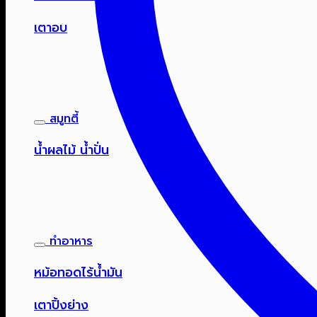
เตาอบ
สมูทตี้
น้ำผลไม้ น้ำปั่น
ทำอาหาร
หม้อทอดไร้น้ำมัน
เตาปิ้งย่าง